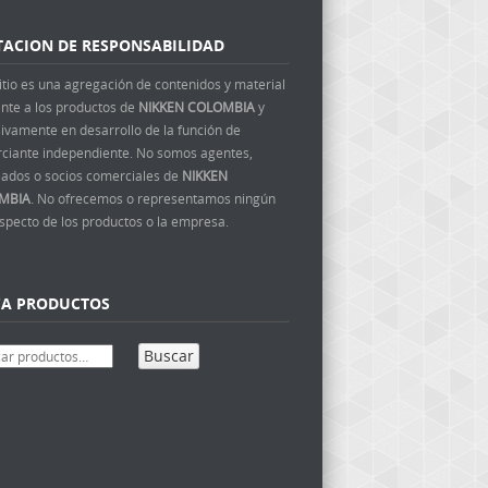
TACION DE RESPONSABILIDAD
itio es una agregación de contenidos y material
ente a los productos de
NIKKEN COLOMBIA
y
ivamente en desarrollo de la función de
ciante independiente. No somos agentes,
ados o socios comerciales de
NIKKEN
MBIA
. No ofrecemos o representamos ningún
aspecto de los productos o la empresa.
CA PRODUCTOS
Buscar