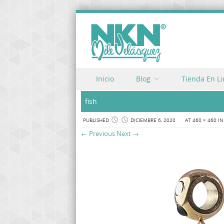
Skip to content
Inicio
Blog
Tienda En L
Menu
fish
PUBLISHED
DICIEMBRE 6, 2020
AT
460 × 460
I
← Previous
Next →