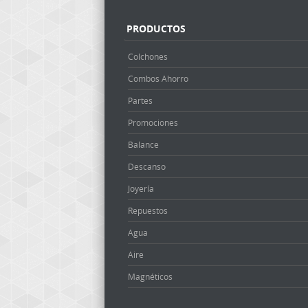
PRODUCTOS
Colchones
Combos Ahorro
Partes
Promociones
Balance
Descanso
Joyería
Repuestos
Agua
Aire
Magnéticos