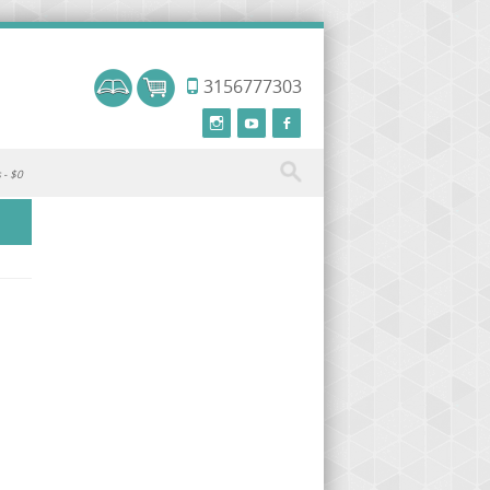
3156777303
s
$0