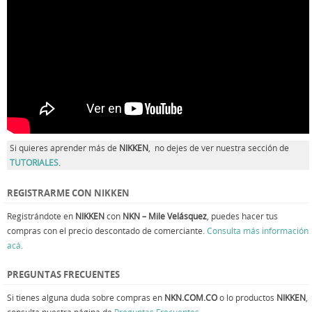
Si quieres aprender más de
NIKKEN
, no dejes de ver nuestra sección de
TUTORIALES
.
REGISTRARME CON NIKKEN
Registrándote en
NIKKEN
con
NKN – Mile Velásquez
, puedes hacer tus
compras con el precio descontado de comerciante.
Consulta más información
acá
.
PREGUNTAS FRECUENTES
Si tienes alguna duda sobre compras en
NKN.COM.CO
o lo productos
NIKKEN
,
consulta nuestra página de
Preguntas Frecuentes
.