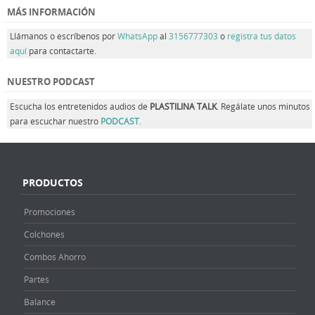
MÁS INFORMACIÓN
Llámanos o escríbenos por
WhatsApp
al
3156777303
o
registra tus datos
aquí
para contactarte.
NUESTRO PODCAST
Escucha los entretenidos audios de
PLASTILINA TALK
. Regálate unos minutos
para escuchar nuestro
PODCAST
.
PRODUCTOS
Promociones
Colchones
Combos Ahorro
Partes
Balance