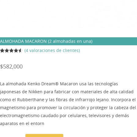
ALMOHADA MACARON (2 almohadas en una)
(
4
valoraciones de clientes)
Rated
4
4.50
out of 5
$
582,000
based on
customer
ratings
La almohada Kenko Dream® Macaron usa las tecnologías
japonesas de Nikken para fabricar con materiales de alta calidad
como el Rubberthane y las fibras de infrarrojo lejano. Incorpora el
magnetismo para promover la circulación y proteger la cabeza del
electromagnetismo caudado por celulares, televisores y demás
aparatos en el entorn