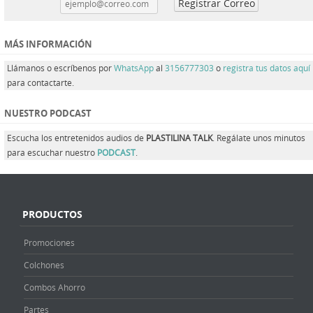
MÁS INFORMACIÓN
Llámanos o escríbenos por
WhatsApp
al
3156777303
o
registra tus datos aquí
para contactarte.
NUESTRO PODCAST
Escucha los entretenidos audios de
PLASTILINA TALK
. Regálate unos minutos
para escuchar nuestro
PODCAST
.
PRODUCTOS
Promociones
Colchones
Combos Ahorro
Partes