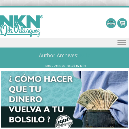
Skip to content
Author Archives:
Mile
Home
/
Articles Posted by Mile