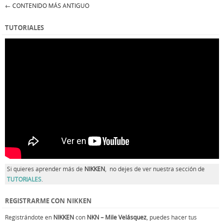
←
CONTENIDO MÁS ANTIGUO
Post navigation
TUTORIALES
Si quieres aprender más de
NIKKEN
, no dejes de ver nuestra sección de
TUTORIALES
.
REGISTRARME CON NIKKEN
Registrándote en
NIKKEN
con
NKN – Mile Velásquez
, puedes hacer tus