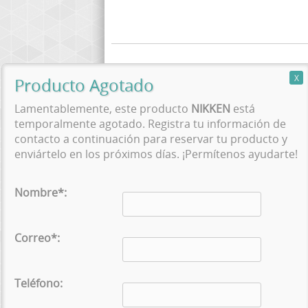
Lamentablemente, este producto
NIKKEN
está
temporalmente agotado. Registra tu información de
PRODUCTOS
contacto a continuación para reservar tu producto y
enviártelo en los próximos días. ¡Permítenos ayudarte!
Promociones
Colchones
Nombre*:
Combos Ahorro
Partes
Correo*:
Balance
Descanso
Teléfono:
Joyería