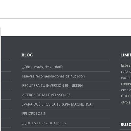
BLOG
LIMI
Este s
¿Cómo estás, de verdad?
refer
Nuevas recomendaciones de nutrición
exclus
comer
RECUPERA TU INVERSIÓN EN NIKKEN
emple
ACERCA DE MILE VELÁSQUEZ
COLO
otro 
¿PARA QUÉ SIRVE LA TERAPIA MAGNÉTICA?
FELICES LOS 5
¿QUÉ ES EL 3X2 DE NIKKEN
BUS