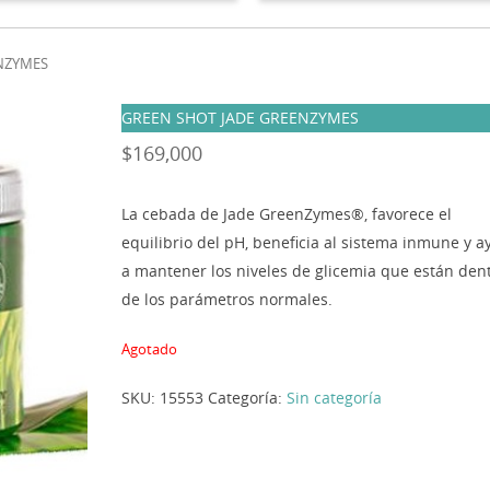
ENZYMES
GREEN SHOT JADE GREENZYMES
$
169,000
La cebada de Jade GreenZymes®, favorece el
equilibrio del pH, beneficia al sistema inmune y 
a mantener los niveles de glicemia que están den
de los parámetros normales.
Agotado
SKU:
15553
Categoría:
Sin categoría