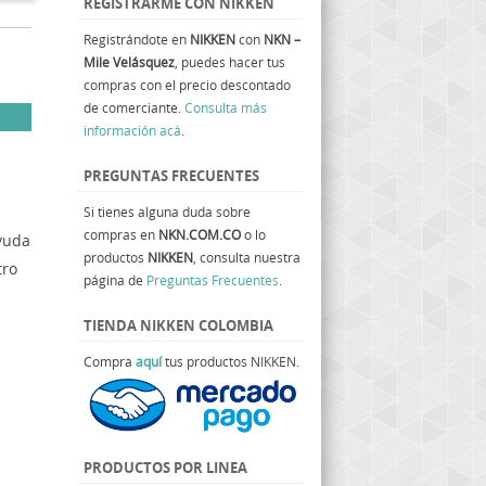
REGISTRARME CON NIKKEN
Registrándote en
NIKKEN
con
NKN –
Mile Velásquez
, puedes hacer tus
compras con el precio descontado
de comerciante.
Consulta más
información acá
.
PREGUNTAS FRECUENTES
Si tienes alguna duda sobre
compras en
NKN.COM.CO
o lo
ayuda
productos
NIKKEN
, consulta nuestra
tro
página de
Preguntas Frecuentes
.
TIENDA NIKKEN COLOMBIA
Compra
aquí
tus productos NIKKEN.
PRODUCTOS POR LINEA