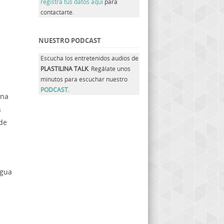
registra tus datos aquí
para
contactarte.
NUESTRO PODCAST
Escucha los entretenidos audios de
PLASTILINA TALK
. Regálate unos
minutos para escuchar nuestro
PODCAST
.
una
s
 de
agua