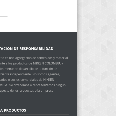
TACION DE RESPONSABILIDAD
itio es una agregación de contenidos y material
ente a los productos de
NIKKEN COLOMBIA
y
ivamente en desarrollo de la función de
ciante independiente. No somos agentes,
ados o socios comerciales de
NIKKEN
MBIA
. No ofrecemos o representamos ningún
aspecto de los productos o la empresa.
CA PRODUCTOS