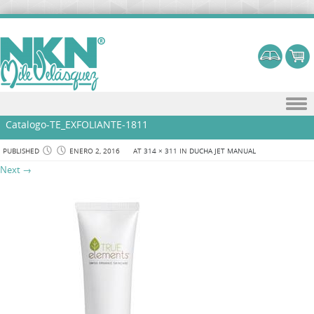
Skip to content
Catalogo-TE_EXFOLIANTE-1811
PUBLISHED
ENERO 2, 2016
AT
314 × 311
IN
DUCHA JET MANUAL
Next →