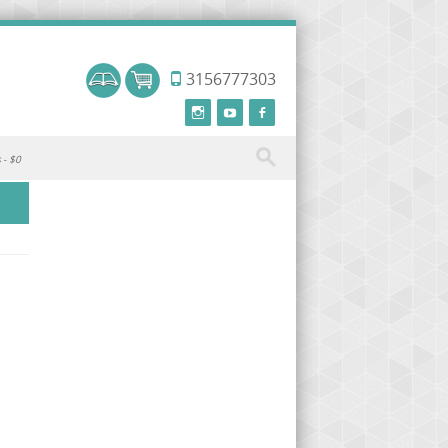
3156777303
s
$0