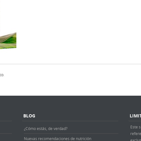
ED.
BLOG
LIMI
Este s
¿Cómo estás, de verdad?
refer
Nuevas recomendaciones de nutrición
exclus