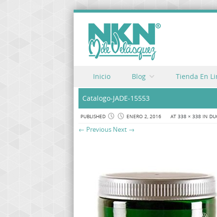
Skip to content
Inicio
Blog
Tienda En L
Menu
Catalogo-JADE-15553
PUBLISHED
ENERO 2, 2016
AT
338 × 338
IN
DU
← Previous
Next →