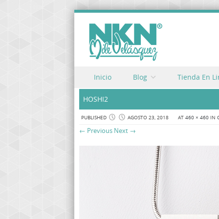
Skip to content
Inicio
Blog
Tienda En L
Menu
HOSHI2
PUBLISHED
AGOSTO 23, 2018
AT
460 × 460
IN
← Previous
Next →