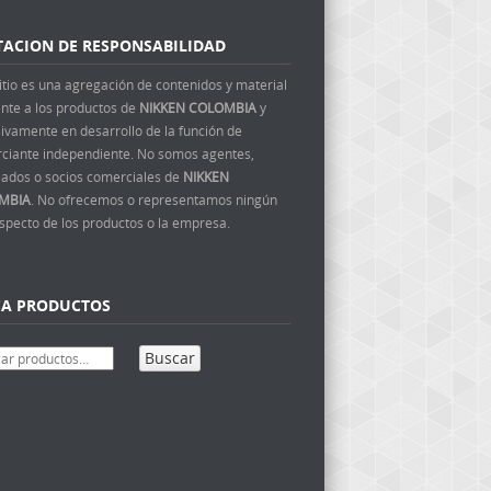
TACION DE RESPONSABILIDAD
itio es una agregación de contenidos y material
ente a los productos de
NIKKEN COLOMBIA
y
ivamente en desarrollo de la función de
ciante independiente. No somos agentes,
ados o socios comerciales de
NIKKEN
MBIA
. No ofrecemos o representamos ningún
aspecto de los productos o la empresa.
CA PRODUCTOS
Buscar