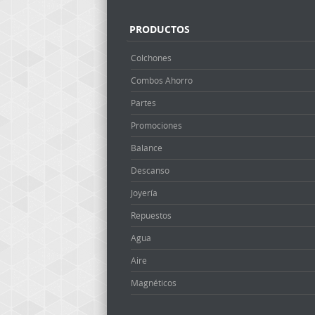
PRODUCTOS
Colchones
Combos Ahorro
Partes
Promociones
Balance
Descanso
Joyería
Repuestos
Agua
Aire
Magnéticos