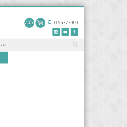
3156777303
s
$0