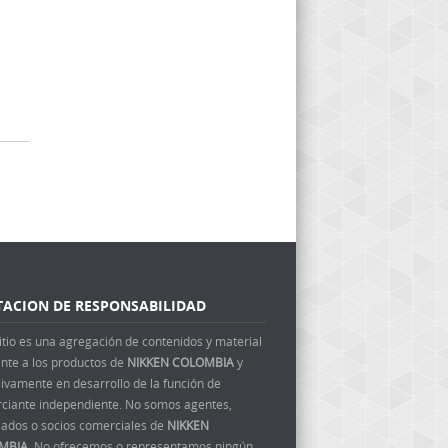
TACION DE RESPONSABILIDAD
itio es una agregación de contenidos y material
ente a los productos de
NIKKEN COLOMBIA
y
ivamente en desarrollo de la función de
ciante independiente. No somos agentes,
ados o socios comerciales de
NIKKEN
MBIA
. No ofrecemos o representamos ningún