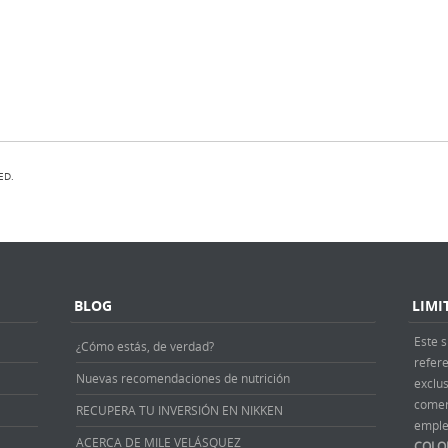
ED.
BLOG
LIMI
Este s
¿Cómo estás, de verdad?
refer
Nuevas recomendaciones de nutrición
exclus
comer
RECUPERA TU INVERSIÓN EN NIKKEN
emple
ACERCA DE MILE VELÁSQUEZ
COLO