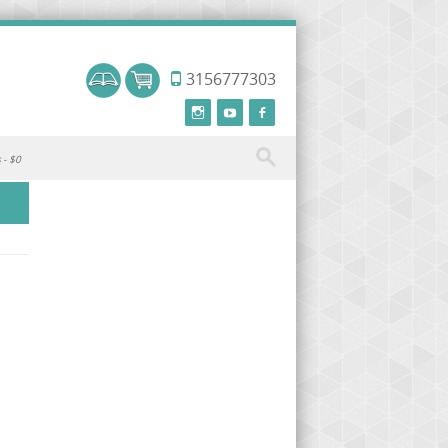
3156777303
s
$0