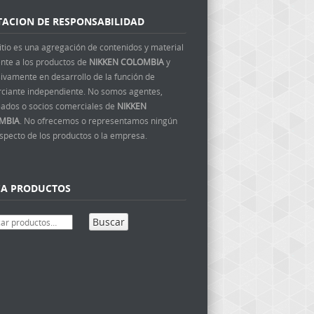
TACION DE RESPONSABILIDAD
itio es una agregación de contenidos y material
ente a los productos de
NIKKEN COLOMBIA
y
ivamente en desarrollo de la función de
ciante independiente. No somos agentes,
ados o socios comerciales de
NIKKEN
MBIA
. No ofrecemos o representamos ningún
aspecto de los productos o la empresa.
CA PRODUCTOS
Buscar