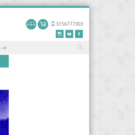
3156777303
s
$0