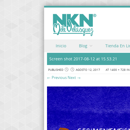
Skip to content
Inicio
Blog
Tienda En L
Menu
Screen shot 2017-08-12 at 15.53.21
PUBLISHED
AGOSTO 12, 2017
AT
1400 × 728
I
← Previous
Next →