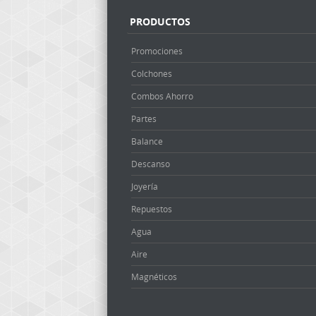
PRODUCTOS
Promociones
Colchones
Combos Ahorro
Partes
Balance
Descanso
Joyería
Repuestos
Agua
Aire
Magnéticos