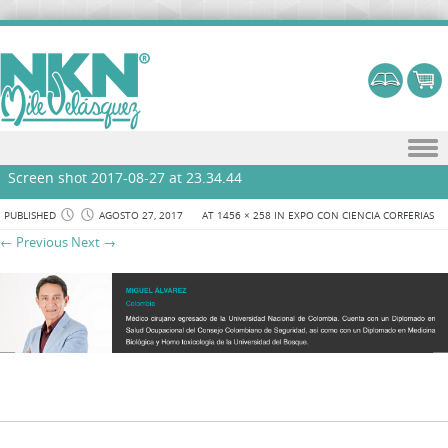
Skip to content
Screen shot 2017-08-27 at 23.34.44
PUBLISHED
AGOSTO 27, 2017
AT
1456 × 258
IN
EXPO CON CIENCIA CORFERIAS
← Previous
Next →