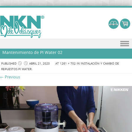
Skip to content
Mantenimiento de PI Water 02
PUBLISHED
ABRIL 21, 2020
AT
1261 × 702
IN
INSTALACIÓN Y CAMBIO DE
REPUESTOS PI WATER
← Previous