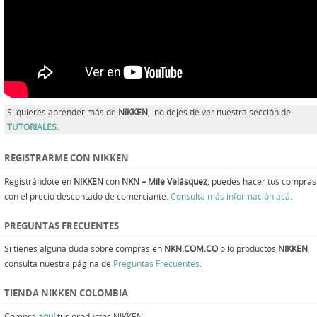
Si quieres aprender más de
NIKKEN
, no dejes de ver nuestra sección de
TUTORIALES
.
REGISTRARME CON NIKKEN
Registrándote en
NIKKEN
con
NKN – Mile Velásquez
, puedes hacer tus compras
con el precio descontado de comerciante.
Consulta más información acá
.
PREGUNTAS FRECUENTES
Si tienes alguna duda sobre compras en
NKN.COM.CO
o lo productos
NIKKEN
,
consulta nuestra página de
Preguntas Frecuentes
.
TIENDA NIKKEN COLOMBIA
Compra
aquí
tus productos NIKKEN.