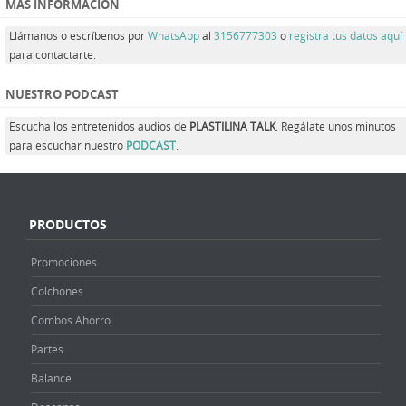
MÁS INFORMACIÓN
Llámanos o escríbenos por
WhatsApp
al
3156777303
o
registra tus datos aquí
para contactarte.
NUESTRO PODCAST
Escucha los entretenidos audios de
PLASTILINA TALK
. Regálate unos minutos
para escuchar nuestro
PODCAST
.
PRODUCTOS
Promociones
Colchones
Combos Ahorro
Partes
Balance