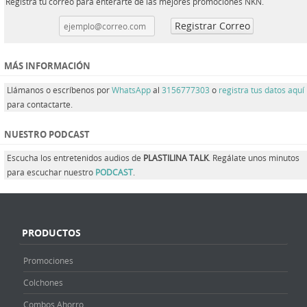
Registra tu correo para enterarte de las mejores promociones NKN.
MÁS INFORMACIÓN
Llámanos o escríbenos por
WhatsApp
al
3156777303
o
registra tus datos aquí
para contactarte.
NUESTRO PODCAST
Escucha los entretenidos audios de
PLASTILINA TALK
. Regálate unos minutos
para escuchar nuestro
PODCAST
.
PRODUCTOS
Promociones
Colchones
Combos Ahorro