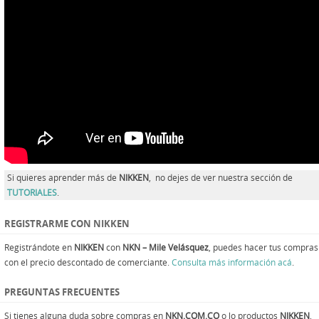
Si quieres aprender más de
NIKKEN
, no dejes de ver nuestra sección de
TUTORIALES
.
REGISTRARME CON NIKKEN
Registrándote en
NIKKEN
con
NKN – Mile Velásquez
, puedes hacer tus compras
con el precio descontado de comerciante.
Consulta más información acá
.
PREGUNTAS FRECUENTES
Si tienes alguna duda sobre compras en
NKN.COM.CO
o lo productos
NIKKEN
,