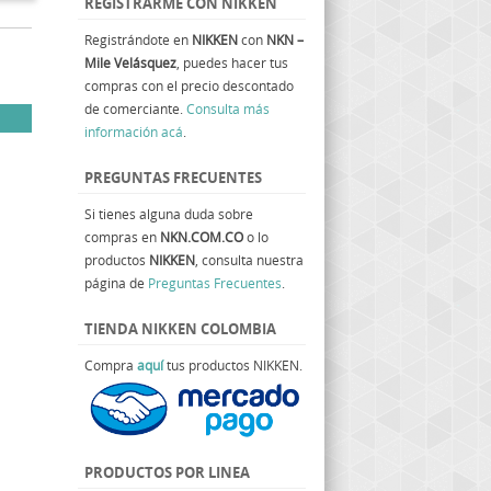
REGISTRARME CON NIKKEN
Registrándote en
NIKKEN
con
NKN –
Mile Velásquez
, puedes hacer tus
compras con el precio descontado
de comerciante.
Consulta más
información acá
.
PREGUNTAS FRECUENTES
Si tienes alguna duda sobre
compras en
NKN.COM.CO
o lo
productos
NIKKEN
, consulta nuestra
página de
Preguntas Frecuentes
.
TIENDA NIKKEN COLOMBIA
Compra
aquí
tus productos NIKKEN.
PRODUCTOS POR LINEA