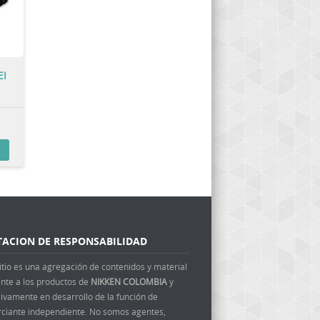
EI
TACION DE RESPONSABILIDAD
itio es una agregación de contenidos y material
ente a los productos de
NIKKEN COLOMBIA
y
ivamente en desarrollo de la función de
ciante independiente. No somos agentes,