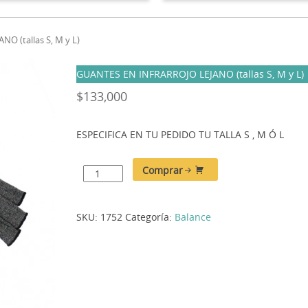
O (tallas S, M y L)
GUANTES EN INFRARROJO LEJANO (tallas S, M y L)
$
133,000
ESPECIFICA EN TU PEDIDO TU TALLA S , M Ó L
Comprar
SKU:
1752
Categoría:
Balance