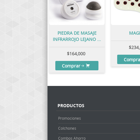
PIEDRA DE MASAJE
MAG
INFRARROJO LEJANO ...
$
234
$
164,000
Compra
Comprar
PRODUCTOS
Promociones
Colchones
Combos Ahorro