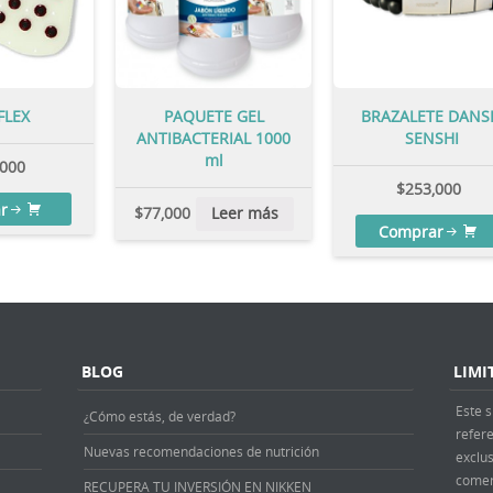
FLEX
PAQUETE GEL
BRAZALETE DANS
ANTIBACTERIAL 1000
SENSHI
ml
,000
$
253,000
r
$
77,000
Leer más
Comprar
BLOG
LIMI
Este s
¿Cómo estás, de verdad?
refer
Nuevas recomendaciones de nutrición
exclus
comer
RECUPERA TU INVERSIÓN EN NIKKEN