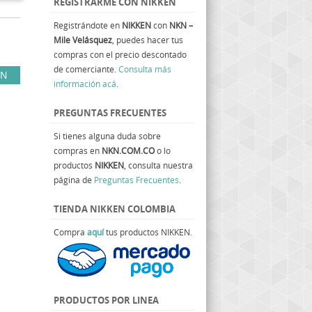
REGISTRARME CON NIKKEN
Registrándote en
NIKKEN
con
NKN –
Mile Velásquez
, puedes hacer tus
compras con el precio descontado
de comerciante.
Consulta más
EN
información acá
.
PREGUNTAS FRECUENTES
Si tienes alguna duda sobre
compras en
NKN.COM.CO
o lo
productos
NIKKEN
, consulta nuestra
página de
Preguntas Frecuentes
.
TIENDA NIKKEN COLOMBIA
Compra
aquí
tus productos NIKKEN.
PRODUCTOS POR LINEA