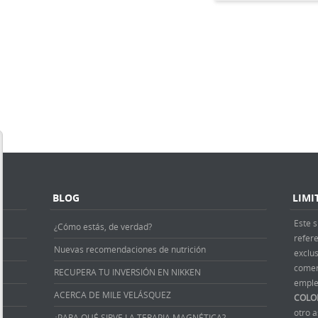
BLOG
LIMI
Este s
¿Cómo estás, de verdad?
refer
Nuevas recomendaciones de nutrición
exclus
comer
RECUPERA TU INVERSIÓN EN NIKKEN
emple
ACERCA DE MILE VELÁSQUEZ
COLO
otro 
¿PARA QUÉ SIRVE LA TERAPIA MAGNÉTICA?