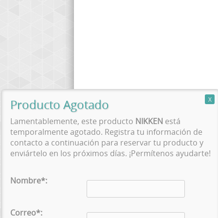
Lamentablemente, este producto
NIKKEN
está
temporalmente agotado. Registra tu información de
PRODUCTOS
contacto a continuación para reservar tu producto y
enviártelo en los próximos días. ¡Permítenos ayudarte!
Promociones
Colchones
Nombre*:
Combos Ahorro
Partes
Correo*:
Balance