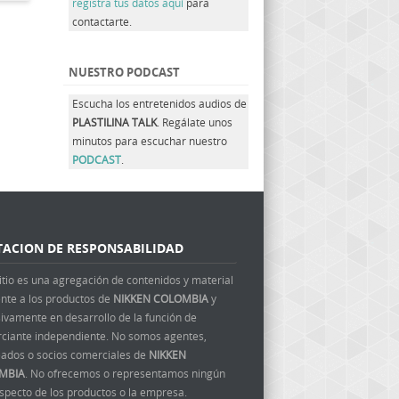
registra tus datos aquí
para
contactarte.
NUESTRO PODCAST
Escucha los entretenidos audios de
PLASTILINA TALK
. Regálate unos
minutos para escuchar nuestro
PODCAST
.
TACION DE RESPONSABILIDAD
itio es una agregación de contenidos y material
ente a los productos de
NIKKEN COLOMBIA
y
ivamente en desarrollo de la función de
ciante independiente. No somos agentes,
ados o socios comerciales de
NIKKEN
MBIA
. No ofrecemos o representamos ningún
aspecto de los productos o la empresa.