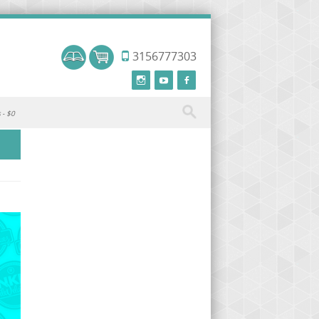
3156777303
s
$0