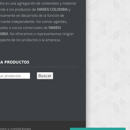
itio es una agregación de contenidos y material
ente a los productos de
NIKKEN COLOMBIA
y
ivamente en desarrollo de la función de
ciante independiente. No somos agentes,
ados o socios comerciales de
NIKKEN
MBIA
. No ofrecemos o representamos ningún
aspecto de los productos o la empresa.
CA PRODUCTOS
Buscar
nos y condiciones