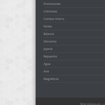
Promociones
Colchones
Combos Ahorro
Partes
Balance
Descanso
Joyería
Repuestos
Agua
Aire
Magnéticos
Mile Velásquez -