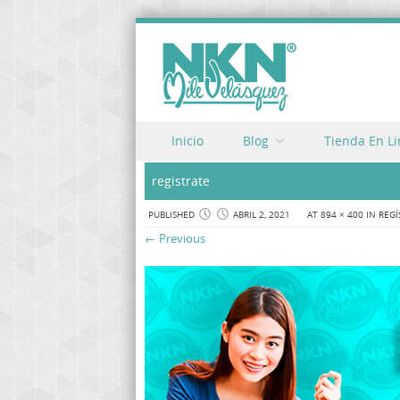
Skip to content
Inicio
Blog
Tienda En L
Menu
registrate
PUBLISHED
ABRIL 2, 2021
AT
894 × 400
IN
REGÍ
← Previous