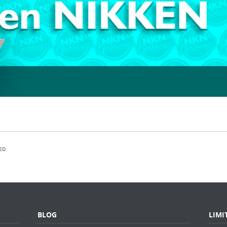
ED.
BLOG
LIMI