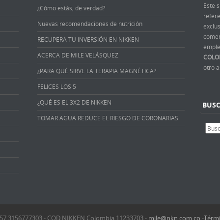
Este s
¿Cómo estás, de verdad?
refer
Nuevas recomendaciones de nutrición
exclus
comer
RECUPERA TU INVERSIÓN EN NIKKEN
emple
ACERCA DE MILE VELÁSQUEZ
COLO
otro 
¿PARA QUÉ SIRVE LA TERAPIA MAGNÉTICA?
FELICES LOS 5
¿QUÉ ES EL 3X2 DE NIKKEN
BUS
TOMAR AGUA REDUCE EL RIESGO DE CORONARIAS
 +57 3156777303 - COD NIKKEN Colombia 11233703 -
mile@nkn.com.co
-
Térmi