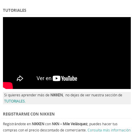
TUTORIALES
Si quieres aprender más de
NIKKEN
, no dejes de ver nuestra sección de
TUTORIALES
.
REGISTRARME CON NIKKEN
Registrándote en
NIKKEN
con
NKN – Mile Velásquez
, puedes hacer tus
compras con el precio descontado de comerciante.
Consulta más información