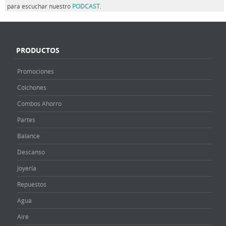
para escuchar nuestro
PODCAST
.
PRODUCTOS
Promociones
Colchones
Combos Ahorro
Partes
Balance
Descanso
Joyería
Repuestos
Agua
Aire