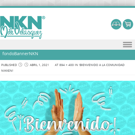
Skip to content
fondoBannerNKN
PUBLISHED
ABRIL 1, 2021
AT
894 × 400
IN
!BIENVENIDO A LA COMUNIDAD
NIKKEN!