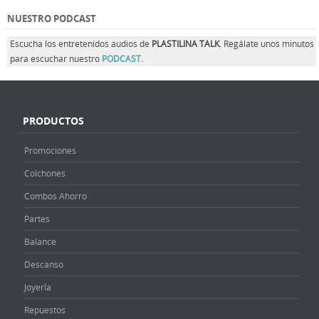
NUESTRO PODCAST
Escucha los entretenidos audios de
PLASTILINA TALK
. Regálate unos minutos
para escuchar nuestro
PODCAST
.
PRODUCTOS
Promociones
Colchones
Combos Ahorro
Partes
Balance
Descanso
Joyería
Repuestos