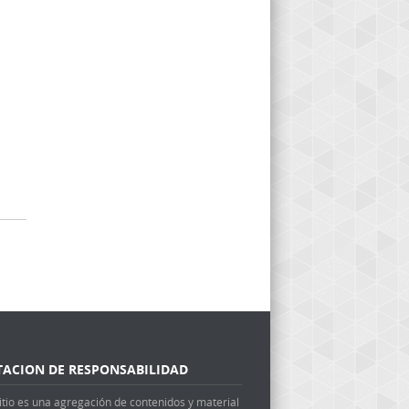
TACION DE RESPONSABILIDAD
itio es una agregación de contenidos y material