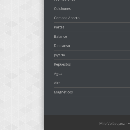
Colchones
Combos Ahorro
Partes
Balance
Descanso
Joyería
Repuestos
Agua
Aire
Magnéticos
Mile Velásquez -