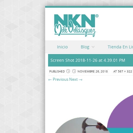
Skip to content
Inicio
Blog
Tienda En L
Menu
Screen Shot 2018-11-26 at 4.39.01 PM
PUBLISHED
NOVIEMBRE 26, 2018
AT
567 × 322
← Previous
Next →