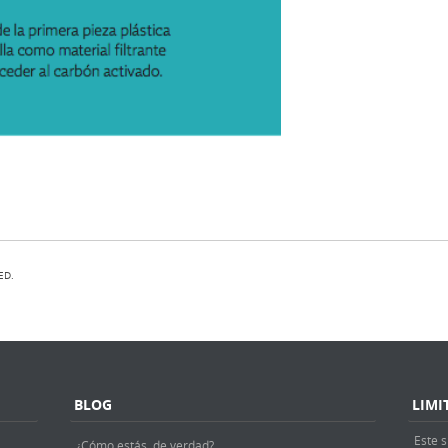
ED.
BLOG
LIMI
Este s
¿Cómo estás, de verdad?