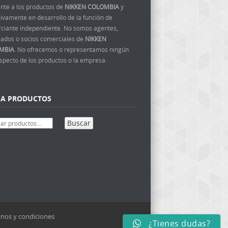
ente a los productos de
NIKKEN COLOMBIA
y
ivamente en desarrollo de la función de
ciante independiente. No somos agentes,
ados o socios comerciales de
NIKKEN
MBIA
. No ofrecemos o representamos ningún
aspecto de los productos o la empresa.
CA PRODUCTOS
Buscar
nos y condiciones
¿Tienes dudas?