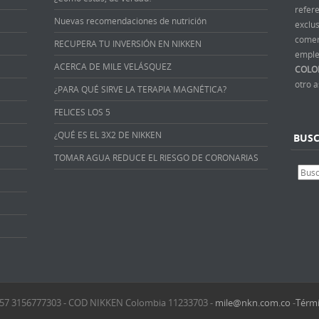
refer
Nuevas recomendaciones de nutrición
exclus
comer
RECUPERA TU INVERSIÓN EN NIKKEN
emple
ACERCA DE MILE VELÁSQUEZ
COLO
otro 
¿PARA QUÉ SIRVE LA TERAPIA MAGNÉTICA?
FELICES LOS 5
¿QUÉ ES EL 3X2 DE NIKKEN
BUS
TOMAR AGUA REDUCE EL RIESGO DE CORONARIAS
 +57 3156777303 - COD NIKKEN Colombia 11233703 -
mile@nkn.com.co
-
Térmi