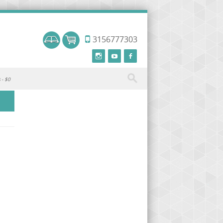
3156777303
s
$0