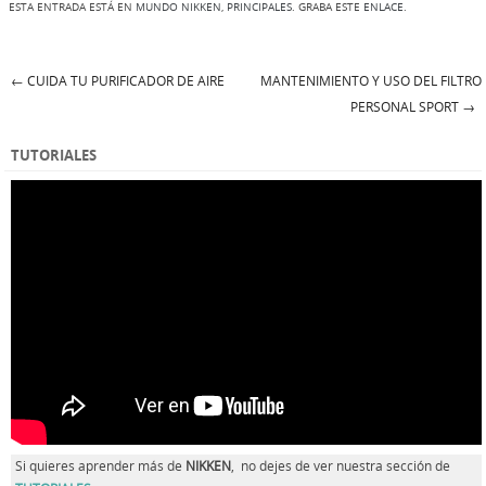
ESTA ENTRADA ESTÁ EN
MUNDO NIKKEN
,
PRINCIPALES
. GRABA ESTE
ENLACE
.
←
CUIDA TU PURIFICADOR DE AIRE
MANTENIMIENTO Y USO DEL FILTRO
Post navigation
PERSONAL SPORT
→
TUTORIALES
Si quieres aprender más de
NIKKEN
, no dejes de ver nuestra sección de