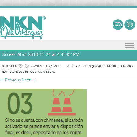
Skip to content
Screen Shot 2018-11-26 at 4.42.02 PM
PUBLISHED
NOVIEMBRE 26, 2018
AT
284 × 191
IN
¿CÓMO REDUCIR, RECICLAR Y
REUTILIZAR LOS REPUESTOS NIKKEN?
← Previous
Next →