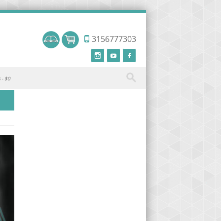
3156777303
s
$0