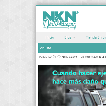
Skip to content
Inicio
Blog
Tienda En L
Menu
ciclista
PUBLISHED
ABRIL 6, 2019
AT
1040 × 400
IN
EL 