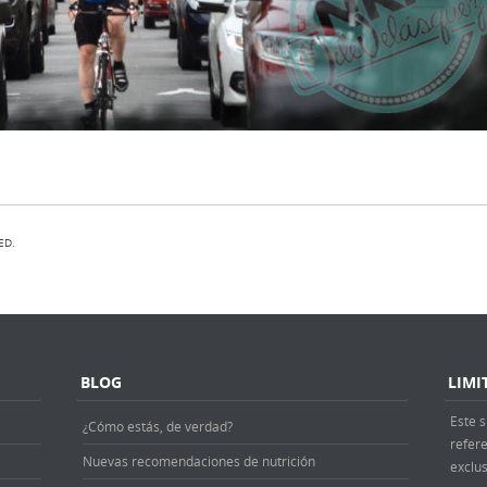
ED.
BLOG
LIMI
Este s
¿Cómo estás, de verdad?
refer
Nuevas recomendaciones de nutrición
exclus