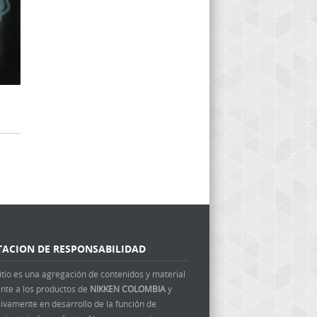
TACION DE RESPONSABILIDAD
itio es una agregación de contenidos y material
ente a los productos de
NIKKEN COLOMBIA
y
ivamente en desarrollo de la función de