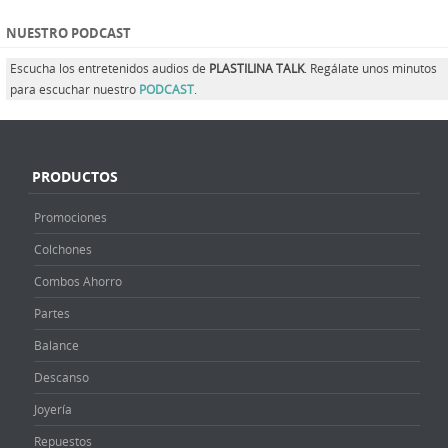
NUESTRO PODCAST
Escucha los entretenidos audios de
PLASTILINA TALK
. Regálate unos minutos
para escuchar nuestro
PODCAST
.
PRODUCTOS
Promociones
Colchones
Combos Ahorro
Partes
Balance
Descanso
Joyería
Repuestos