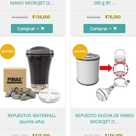
MANO MICROJET (2...
200 g (PI ...
$
156,000
$
76,000
$
194,000
$
95,000
Comprar
Comprar
AHORRA!
AHORRA!
REPUESTOS WATERFALL
REPUESTO DUCHA DE PARED
(quinto año)
MICROJET (1...
$
325,000
$
156,000
$
451,000
$
194,000