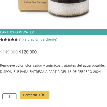
CARTUCHO PI WATER
(
1
valoración de cliente)
Rated
1
5.00
out of 5
$
149,000
$
120,000
based on
customer
rating
Remueve color, olor, sabor y químicos tratantes del agua potable.
DISPONIBLE PARA ENTREGA A PARTIR DEL 16 DE FEBRERO 2024
Comprar