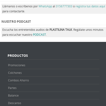
Llámanos o escríbenos por
WhatsApp
al
3156777303
o
registra tus datos aquí
para contactarte.
NUESTRO PODCAST
Escucha los entretenidos audios de
PLASTILINA TALK
. Regálate unos minutos
para escuchar nuestro
PODCAST
.
PRODUCTOS
Promociones
Colchones
Combos Ahorro
Partes
Balance
Descanso