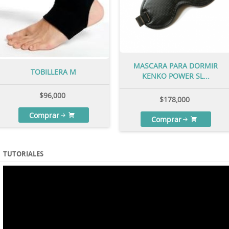
MASCARA PARA DORMIR
TOBILLERA M
KENKO POWER SL...
$
96,000
$
178,000
Comprar
Comprar
TUTORIALES