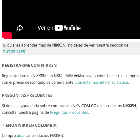
Si quieres aprender más de
NIKKEN
, no dejes de ver nuestra sección de
TUTORIALES
.
REGISTRARME CON NIKKEN
Registrándote en
NIKKEN
con
NKN – Mile Velásquez
, puedes hacer tus compras
con el precio descontado de comerciante.
Consulta más información acá
.
PREGUNTAS FRECUENTES
Si tienes alguna duda sobre compras en
NKN.COM.CO
o lo productos
NIKKEN
,
consulta nuestra página de
Preguntas Frecuentes
.
TIENDA NIKKEN COLOMBIA
Compra
aquí
tus productos NIKKEN.