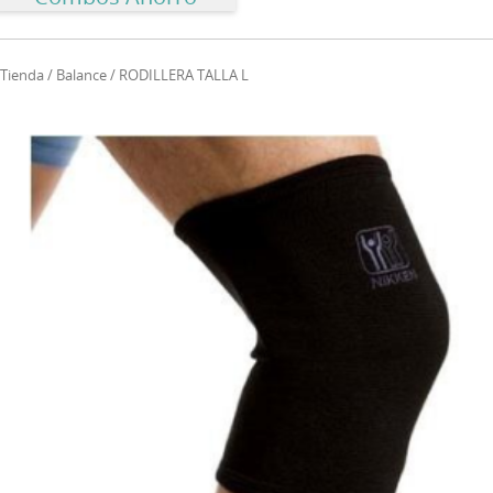
Tienda
/
Balance
/ RODILLERA TALLA L