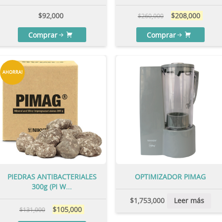
$
92,000
$
208,000
$
260,000
Comprar
Comprar
AHORRA!
PIEDRAS ANTIBACTERIALES
OPTIMIZADOR PIMAG
300g (PI W...
$
1,753,000
Leer más
$
105,000
$
131,000