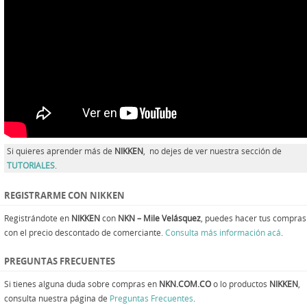
Si quieres aprender más de
NIKKEN
, no dejes de ver nuestra sección de
TUTORIALES
.
REGISTRARME CON NIKKEN
Registrándote en
NIKKEN
con
NKN – Mile Velásquez
, puedes hacer tus compras
con el precio descontado de comerciante.
Consulta más información acá
.
PREGUNTAS FRECUENTES
Si tienes alguna duda sobre compras en
NKN.COM.CO
o lo productos
NIKKEN
,
consulta nuestra página de
Preguntas Frecuentes
.