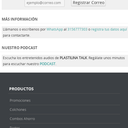
MÁS INFORMACIÓN
Llámanos o escríbenos por
WhatsApp
al
3156777303
o
registra tus datos aquí
para contactarte.
NUESTRO PODCAST
Escucha los entretenidos audios de
PLASTILINA TALK
. Regálate unos minutos
para escuchar nuestro
PODCAST
.
PRODUCTOS
Promociones
Colchones
Combos Ahorro
Partes