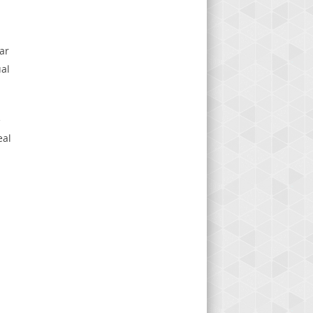
ar
ual
e
eal