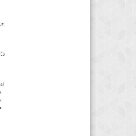
 un
 Es
al
a
s
de