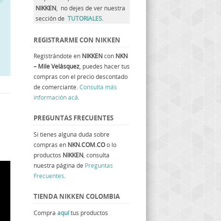
NIKKEN
, no dejes de ver nuestra
sección de
TUTORIALES
.
REGISTRARME CON NIKKEN
Registrándote en
NIKKEN
con
NKN
– Mile Velásquez
, puedes hacer tus
compras con el precio descontado
de comerciante.
Consulta más
información acá
.
PREGUNTAS FRECUENTES
Si tienes alguna duda sobre
compras en
NKN.COM.CO
o lo
productos
NIKKEN
, consulta
nuestra página de
Preguntas
Frecuentes
.
TIENDA NIKKEN COLOMBIA
Compra
aquí
tus productos