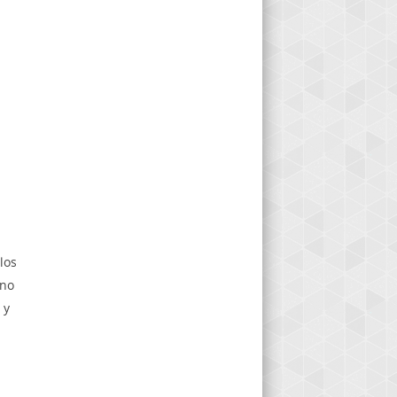
los
eno
 y