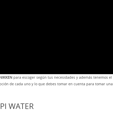
o NIKKEN
para escoger según tus necesidades y además tenemos el
pción de cada uno y lo que debes tomar en cuenta para tomar una
 PI WATER