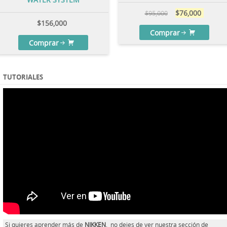
$
76,000
$
95,000
$
156,000
Comprar
Comprar
TUTORIALES
Si quieres aprender más de
NIKKEN
, no dejes de ver nuestra sección de