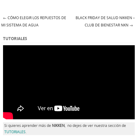
←
CÓMO ELEGIR LOS REPUESTOS DE
BLACK FRIDAY DE SALUD NIKKEN –
Post navigation
MI SISTEMA DE AGUA
CLUB DE BIENESTAR NKN
→
TUTORIALES
Si quieres aprender más de
NIKKEN
, no dejes de ver nuestra sección de
TUTORIALES
.