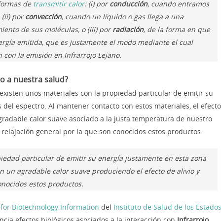
 formas de
transmitir calor
: (i) por
conducción
, cuando entramos
(ii) por
convección
, cuando un líquido o gas llega a una
ento de sus moléculas, o (iii) por
radiación
, de la forma en que
nergía emitida, que es justamente el modo mediante el cual
n con la emisión en Infrarrojo Lejano.
no a nuestra salud?
existen unos materiales con la propiedad particular de emitir su
 del espectro. Al mantener contacto con estos materiales, el efecto
gradable calor suave asociado a la justa temperatura de nuestro
 relajación general por la que son conocidos estos productos.
piedad particular de emitir su energía justamente en esta zona
en un agradable calor suave produciendo el efecto de alivio y
onocidos estos productos.
 for Biotechnology Information
del
Instituto de Salud de los Estado
cia efectos biológicos asociados a la interacción con
Infrarrojo