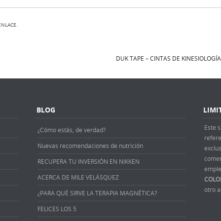
ENLACE
.
DUK TAPE – CINTAS DE KINESIOLOGÍ
BLOG
LIMI
Este s
¿Cómo estás, de verdad?
refer
Nuevas recomendaciones de nutrición
exclus
comer
RECUPERA TU INVERSIÓN EN NIKKEN
emple
ACERCA DE MILE VELÁSQUEZ
COLO
otro 
¿PARA QUÉ SIRVE LA TERAPIA MAGNÉTICA?
FELICES LOS 5