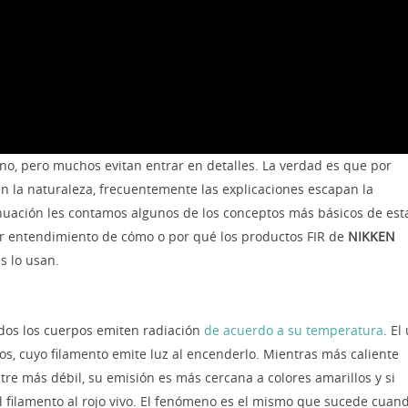
no, pero muchos evitan entrar en detalles. La verdad es que por
 la naturaleza, frecuentemente las explicaciones escapan la
tinuación les contamos algunos de los conceptos más básicos de est
r entendimiento de cómo o por qué los productos FIR de
NIKKEN
s lo usan.
dos los cuerpos emiten radiación
de acuerdo a su temperatura
. El
os, cuyo filamento emite luz al encenderlo. Mientras más caliente
ntre más débil, su emisión es más cercana a colores amarillos y si
l filamento al rojo vivo. El fenómeno es el mismo que sucede cuan