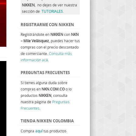
NIKKEN
, no dejes de ver nuestra
sección de
TUTORIALES
.
REGISTRARME CON NIKKEN
Registrándote en
NIKKEN
con
NKN
– Mile Velásquez
, puedes hacer tus
compras con el precio descontado
de comerciante.
Consulta más
información acá
.
PREGUNTAS FRECUENTES
Si tienes alguna duda sobre
compras en
NKN.COM.CO
o lo
productos
NIKKEN
, consulta
nuestra página de
Preguntas
Frecuentes
.
TIENDA NIKKEN COLOMBIA
Compra
aquí
tus productos