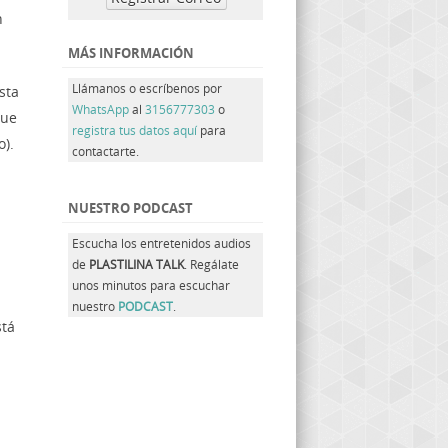
n
MÁS INFORMACIÓN
Llámanos o escríbenos por
sta
WhatsApp
al
3156777303
o
que
registra tus datos aquí
para
o).
contactarte.
NUESTRO PODCAST
Escucha los entretenidos audios
de
PLASTILINA TALK
. Regálate
unos minutos para escuchar
nuestro
PODCAST
.
stá