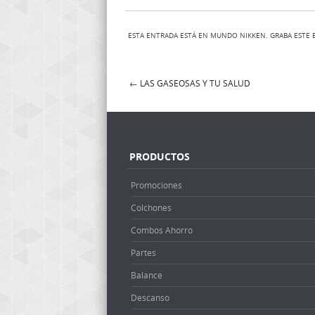
ESTA ENTRADA ESTÁ EN
MUNDO NIKKEN
. GRABA ESTE
←
LAS GASEOSAS Y TU SALUD
Post navigation
PRODUCTOS
Promociones
Colchones
Combos Ahorro
Partes
Balance
Descanso