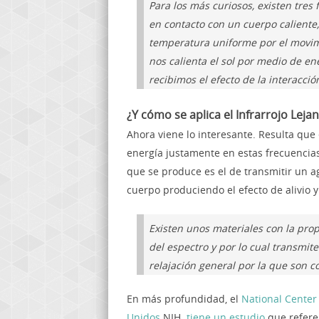
Para los más curiosos, existen tres
en contacto con un cuerpo caliente, 
temperatura uniforme por el movimi
nos calienta el sol por medio de e
recibimos el efecto de la interacció
¿Y cómo se aplica el Infrarrojo Leja
Ahora viene lo interesante. Resulta que 
energía justamente en estas frecuencias
que se produce es el de transmitir un a
cuerpo produciendo el efecto de alivio y
Existen unos materiales con la pro
del espectro y por lo cual transmit
relajación general por la que son c
En más profundidad, el
National Center
Unidos
NIH
tiene un estudio
que referen