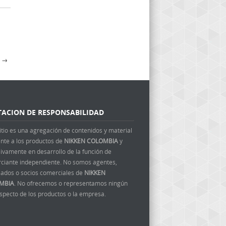
A
→
TACION DE RESPONSABILIDAD
itio es una agregación de contenidos y material
ente a los productos de
NIKKEN COLOMBIA
y
ivamente en desarrollo de la función de
ciante independiente. No somos agentes,
ados o socios comerciales de
NIKKEN
MBIA
. No ofrecemos o representamos ningún
aspecto de los productos o la empresa.