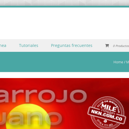
inea
Tutoriales
Preguntas frecuentes
0 Producto
Home
/
M