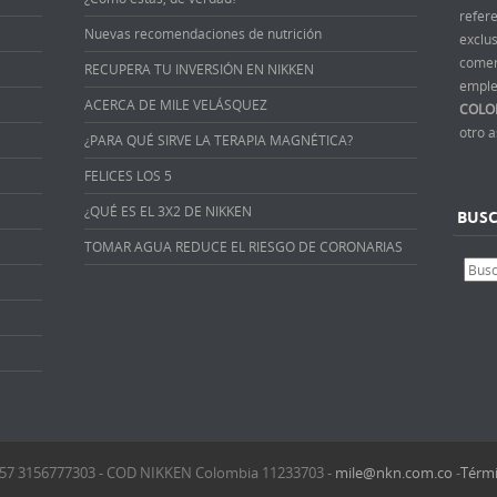
refer
Nuevas recomendaciones de nutrición
exclus
comer
RECUPERA TU INVERSIÓN EN NIKKEN
emple
ACERCA DE MILE VELÁSQUEZ
COLO
otro 
¿PARA QUÉ SIRVE LA TERAPIA MAGNÉTICA?
FELICES LOS 5
¿QUÉ ES EL 3X2 DE NIKKEN
BUS
TOMAR AGUA REDUCE EL RIESGO DE CORONARIAS
 +57 3156777303 - COD NIKKEN Colombia 11233703 -
mile@nkn.com.co
-
Térmi