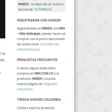
NIKKEN
, no dejes de ver nuestra
sección de
TUTORIALES
.
REGISTRARME CON NIKKEN
Registrándote en
NIKKEN
con
NKN
– Mile Velásquez
, puedes hacer tus
compras con el precio descontado
de comerciante.
Consulta más
información acá
.
r la
te,
PREGUNTAS FRECUENTES
Si tienes alguna duda sobre
r
compras en
NKN.COM.CO
o lo
productos
NIKKEN
, consulta
nuestra página de
Preguntas
Frecuentes
.
TIENDA NIKKEN COLOMBIA
Compra
aquí
tus productos