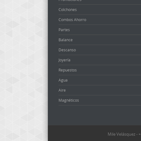
Colchones
Combos Ahorro
Partes
Balance
Descanso
Joyería
Repuestos
Agua
Aire
Magnéticos
Mile Velásquez -