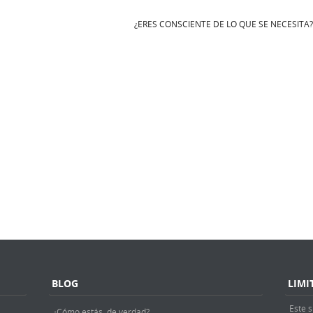
¿ERES CONSCIENTE DE LO QUE SE NECESITA
BLOG
LIMI
Este s
¿Cómo estás, de verdad?