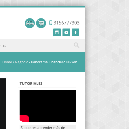
3156777303
s
$0
Home
/
Negocio
/
Panorama Financiero Nikken
TUTORIALES
Si quieres aprender más de