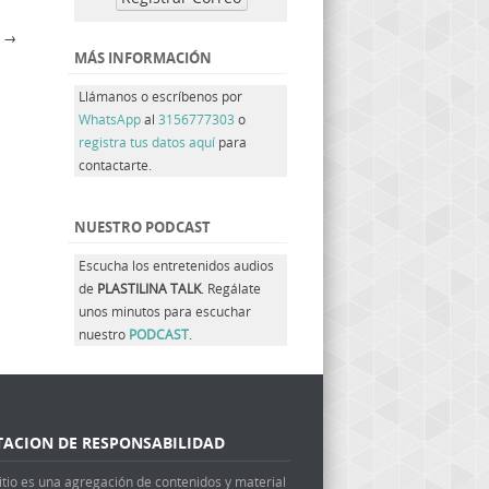
?
→
MÁS INFORMACIÓN
Llámanos o escríbenos por
WhatsApp
al
3156777303
o
registra tus datos aquí
para
contactarte.
NUESTRO PODCAST
Escucha los entretenidos audios
de
PLASTILINA TALK
. Regálate
unos minutos para escuchar
nuestro
PODCAST
.
TACION DE RESPONSABILIDAD
itio es una agregación de contenidos y material