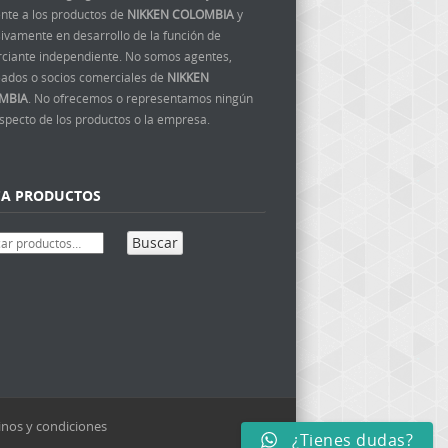
ente a los productos de
NIKKEN COLOMBIA
y
ivamente en desarrollo de la función de
ciante independiente. No somos agentes,
ados o socios comerciales de
NIKKEN
MBIA
. No ofrecemos o representamos ningún
aspecto de los productos o la empresa.
CA PRODUCTOS
Buscar
nos y condiciones
¿Tienes dudas?