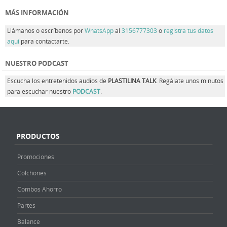
MÁS INFORMACIÓN
Llámanos o escríbenos por
WhatsApp
al
3156777303
o
registra tus datos
aquí
para contactarte.
NUESTRO PODCAST
Escucha los entretenidos audios de
PLASTILINA TALK
. Regálate unos minutos
para escuchar nuestro
PODCAST
.
PRODUCTOS
Promociones
Colchones
Combos Ahorro
Partes
Balance