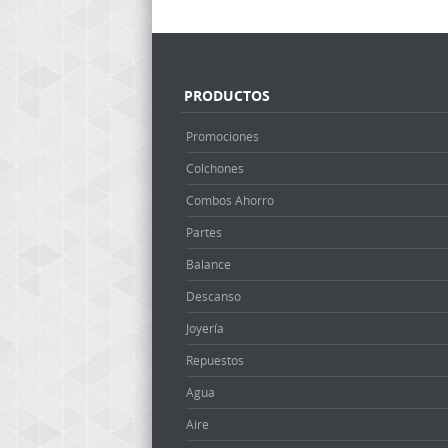
Post navigation
PRODUCTOS
Promociones
Colchones
Combos Ahorro
Partes
Balance
Descanso
Joyería
Repuestos
Agua
Aire