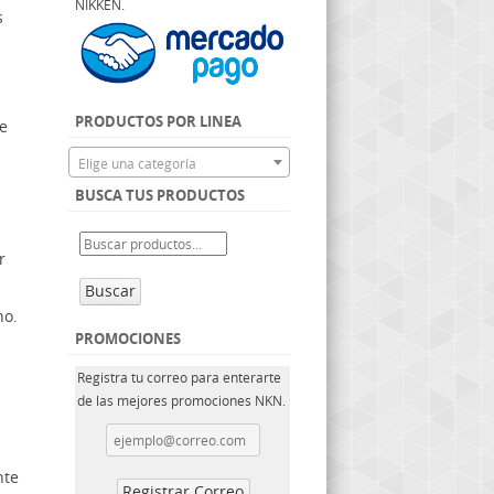
NIKKEN.
s
PRODUCTOS POR LINEA
de
Elige una categoría
BUSCA TUS PRODUCTOS
r
Buscar
no.
PROMOCIONES
Registra tu correo para enterarte
de las mejores promociones NKN.
nte