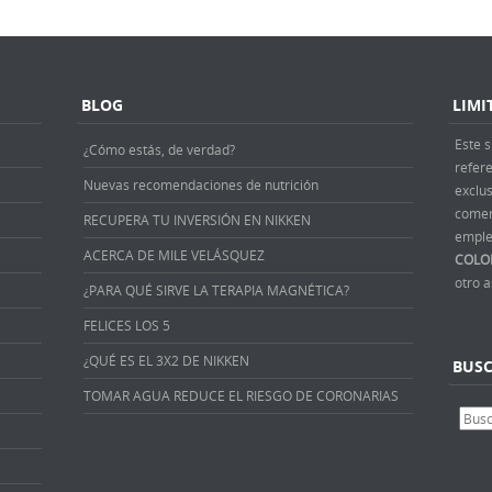
BLOG
LIMI
Este s
¿Cómo estás, de verdad?
refer
Nuevas recomendaciones de nutrición
exclus
comer
RECUPERA TU INVERSIÓN EN NIKKEN
emple
ACERCA DE MILE VELÁSQUEZ
COLO
otro 
¿PARA QUÉ SIRVE LA TERAPIA MAGNÉTICA?
FELICES LOS 5
¿QUÉ ES EL 3X2 DE NIKKEN
BUS
TOMAR AGUA REDUCE EL RIESGO DE CORONARIAS