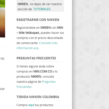
NIKKEN
, no dejes de ver nuestra
sección de
TUTORIALES
.
REGISTRARME CON NIKKEN
Registrándote en
NIKKEN
con
NKN
– Mile Velásquez
, puedes hacer tus
compras con el precio descontado
de comerciante.
Consulta más
información acá
.
n
ros
PREGUNTAS FRECUENTES
Si tienes alguna duda sobre
compras en
NKN.COM.CO
o lo
productos
NIKKEN
, consulta
nuestra página de
Preguntas
Frecuentes
.
 por
TIENDA NIKKEN COLOMBIA
Compra
aquí
tus productos