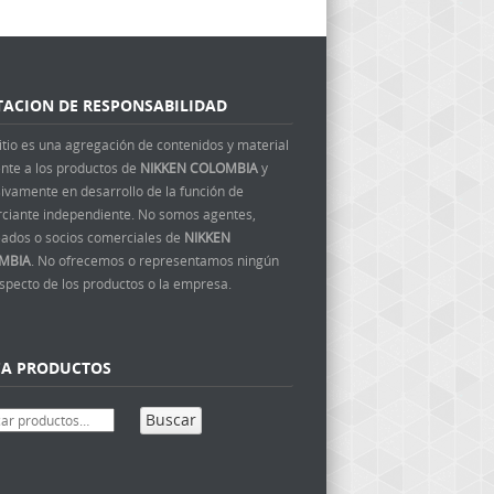
TACION DE RESPONSABILIDAD
itio es una agregación de contenidos y material
ente a los productos de
NIKKEN COLOMBIA
y
ivamente en desarrollo de la función de
ciante independiente. No somos agentes,
ados o socios comerciales de
NIKKEN
MBIA
. No ofrecemos o representamos ningún
aspecto de los productos o la empresa.
CA PRODUCTOS
Buscar