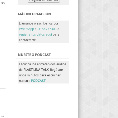
tas
MÁS INFORMACIÓN
Llámanos o escríbenos por
WhatsApp
al
3156777303
o
registra tus datos aquí
para
contactarte.
NUESTRO PODCAST
Escucha los entretenidos audios
de
PLASTILINA TALK
. Regálate
unos minutos para escuchar
nuestro
PODCAST
.
O
→