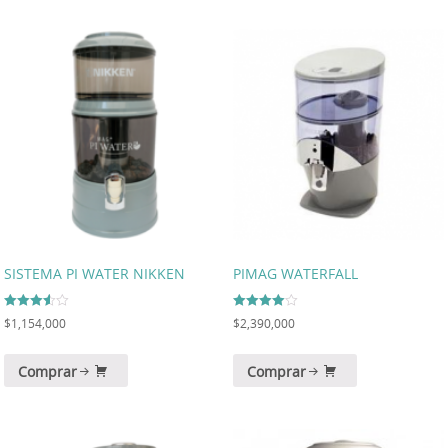
SISTEMA PI WATER NIKKEN
PIMAG WATERFALL
Valorado
Valorado
$
1,154,000
$
2,390,000
en
en
3.57
4.00
de 5
de 5
Comprar
Comprar