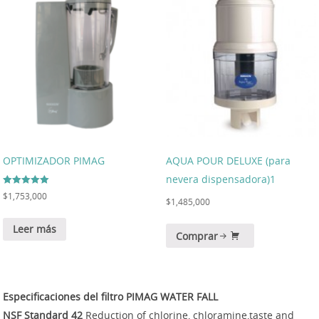
OPTIMIZADOR PIMAG
AQUA POUR DELUXE (para
nevera dispensadora)1
Valorado en
$
1,753,000
$
1,485,000
5.00
de 5
Leer más
Comprar
Especificaciones del filtro PIMAG WATER FALL
NSF Standard 42
Reduction of chlorine, chloramine,taste and