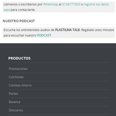
Llámanos o escríbenos por
WhatsApp
al
3156777303
o
registra tus datos
aquí
para contactarte.
NUESTRO PODCAST
Escucha los entretenidos audios de
PLASTILINA TALK
. Regálate unos minutos
para escuchar nuestro
PODCAST
.
PRODUCTOS
Promociones
Colchones
Combos Ahorro
Partes
Balance
Descanso