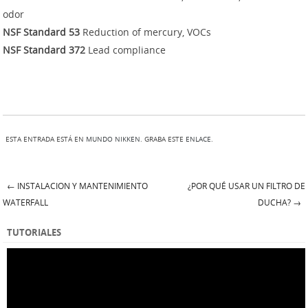
odor
NSF Standard 53
Reduction of mercury, VOCs
NSF Standard 372
Lead compliance
ESTA ENTRADA ESTÁ EN
MUNDO NIKKEN
. GRABA ESTE
ENLACE
.
←
INSTALACION Y MANTENIMIENTO
¿POR QUÉ USAR UN FILTRO DE
Post navigation
WATERFALL
DUCHA?
→
TUTORIALES