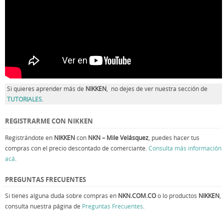
Si quieres aprender más de
NIKKEN
, no dejes de ver nuestra sección de
TUTORIALES
.
REGISTRARME CON NIKKEN
Registrándote en
NIKKEN
con
NKN – Mile Velásquez
, puedes hacer tus
compras con el precio descontado de comerciante.
Consulta más información
acá
.
PREGUNTAS FRECUENTES
Si tienes alguna duda sobre compras en
NKN.COM.CO
o lo productos
NIKKEN
,
consulta nuestra página de
Preguntas Frecuentes
.