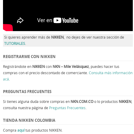
Si quieres aprender más de
NIKKEN
, no dejes de ver nuestra sección de
TUTORIALES
.
REGISTRARME CON NIKKEN
Registrándote en
NIKKEN
con
NKN – Mile Velásquez
, puedes hacer tus
compras con el precio descontado de comerciante.
Consulta más información
acá
.
PREGUNTAS FRECUENTES
Si tienes alguna duda sobre compras en
NKN.COM.CO
o lo productos
NIKKEN
,
consulta nuestra página de
Preguntas Frecuentes
.
TIENDA NIKKEN COLOMBIA
Compra
aquí
tus productos NIKKEN.