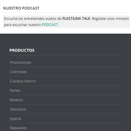
NUESTRO PODCAST
Escucha los entretenidos audios de
PLASTILINA TALK
. Regálate unos minutos
para escuchar nuestro
PODCAST
.
PRODUCTOS
Promociones
Colchones
Combos Ahorro
Partes
Balance
Descanso
Joyería
Repuestos