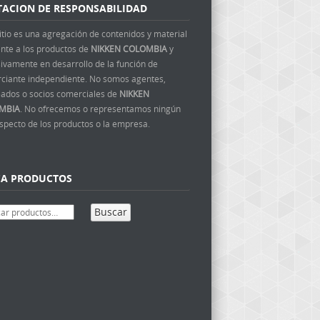
TACION DE RESPONSABILIDAD
itio es una agregación de contenidos y material
ente a los productos de
NIKKEN COLOMBIA
y
ivamente en desarrollo de la función de
ciante independiente. No somos agentes,
ados o socios comerciales de
NIKKEN
MBIA
. No ofrecemos o representamos ningún
aspecto de los productos o la empresa.
CA PRODUCTOS
Buscar