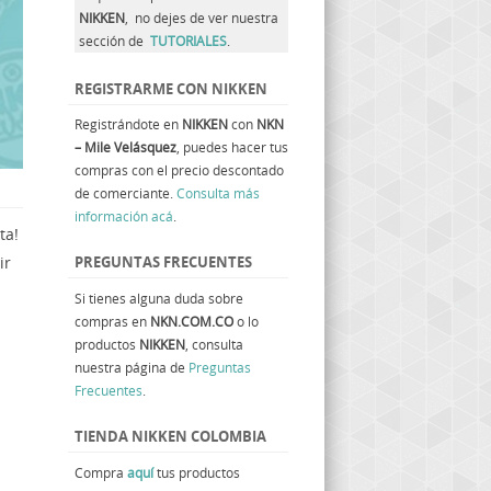
NIKKEN
, no dejes de ver nuestra
sección de
TUTORIALES
.
REGISTRARME CON NIKKEN
Registrándote en
NIKKEN
con
NKN
– Mile Velásquez
, puedes hacer tus
compras con el precio descontado
de comerciante.
Consulta más
información acá
.
ta!
ir
PREGUNTAS FRECUENTES
Si tienes alguna duda sobre
compras en
NKN.COM.CO
o lo
productos
NIKKEN
, consulta
nuestra página de
Preguntas
Frecuentes
.
TIENDA NIKKEN COLOMBIA
Compra
aquí
tus productos