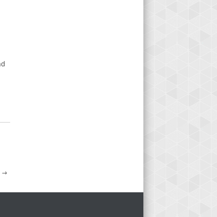
ad
0
→