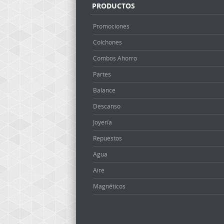
PRODUCTOS
Promociones
Colchones
Combos Ahorro
Partes
Balance
Descanso
Joyería
Repuestos
Agua
Aire
Magnéticos