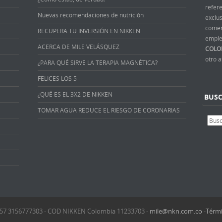
refer
Nuevas recomendaciones de nutrición
exclus
comer
RECUPERA TU INVERSIÓN EN NIKKEN
emple
ACERCA DE MILE VELÁSQUEZ
COLO
otro 
¿PARA QUÉ SIRVE LA TERAPIA MAGNÉTICA?
FELICES LOS 5
¿QUÉ ES EL 3X2 DE NIKKEN
BUS
TOMAR AGUA REDUCE EL RIESGO DE CORONARIAS
 +57 3156777303 - COD NIKKEN Colombia 11233703 -
mile@nkn.com.co
-
Térmi