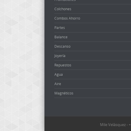
Colchones
Combos Ahorro
Partes
Balance
Descanso
Joyería
Repuestos
Agua
Aire
Magnéticos
Mile Velásquez -