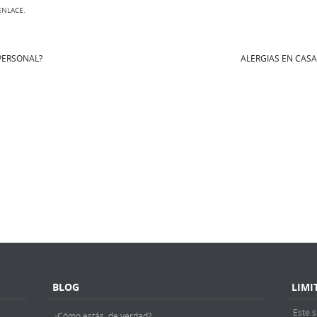
ENLACE
.
PERSONAL?
ALERGIAS EN CAS
BLOG
LIMI
Este s
¿Cómo estás, de verdad?