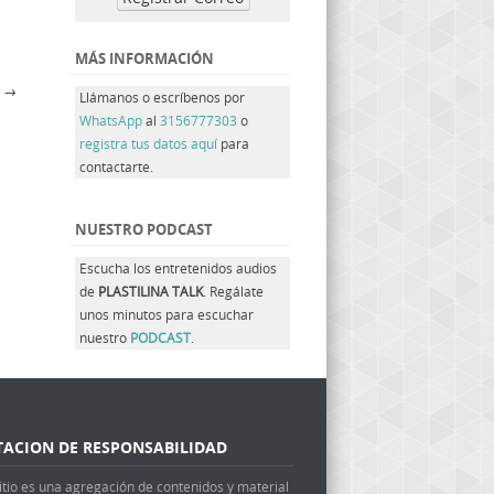
MÁS INFORMACIÓN
A
→
Llámanos o escríbenos por
WhatsApp
al
3156777303
o
registra tus datos aquí
para
contactarte.
NUESTRO PODCAST
Escucha los entretenidos audios
de
PLASTILINA TALK
. Regálate
unos minutos para escuchar
nuestro
PODCAST
.
TACION DE RESPONSABILIDAD
itio es una agregación de contenidos y material