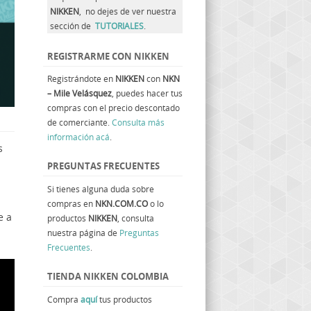
NIKKEN
, no dejes de ver nuestra
sección de
TUTORIALES
.
REGISTRARME CON NIKKEN
Registrándote en
NIKKEN
con
NKN
– Mile Velásquez
, puedes hacer tus
compras con el precio descontado
de comerciante.
Consulta más
información acá
.
s
PREGUNTAS FRECUENTES
Si tienes alguna duda sobre
compras en
NKN.COM.CO
o lo
e a
productos
NIKKEN
, consulta
nuestra página de
Preguntas
Frecuentes
.
TIENDA NIKKEN COLOMBIA
Compra
aquí
tus productos