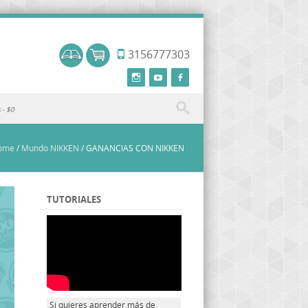
3156777303
s
$0
ome
/
Mundo NIKKEN
/
GANANCIAS CON NIKKEN
TUTORIALES
Si quieres aprender más de