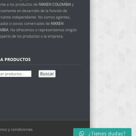
ente a los productos de
NIKKEN COLOMBIA
y
ivamente en desarrollo de la función de
ciante independiente. No somos agentes,
ados o socios comerciales de
NIKKEN
MBIA
. No ofrecemos o representamos ningún
aspecto de los productos o la empresa.
CA PRODUCTOS
Buscar
nos y condiciones
¿Tienes dudas?