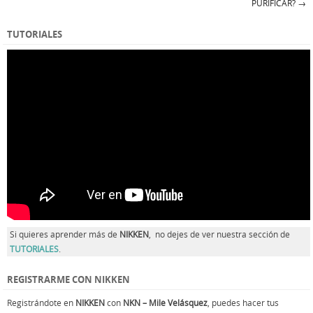
Post navigation
PURIFICAR?
→
TUTORIALES
Si quieres aprender más de
NIKKEN
, no dejes de ver nuestra sección de
TUTORIALES
.
REGISTRARME CON NIKKEN
Registrándote en
NIKKEN
con
NKN – Mile Velásquez
, puedes hacer tus