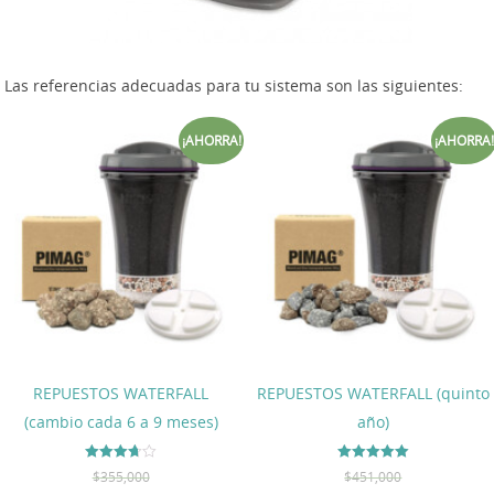
Las referencias adecuadas para tu sistema son las siguientes:
¡AHORRA!
¡AHORRA!
REPUESTOS WATERFALL
REPUESTOS WATERFALL (quinto
(cambio cada 6 a 9 meses)
año)
Valorado
Valorado en
$
355,000
$
451,000
en
5.00