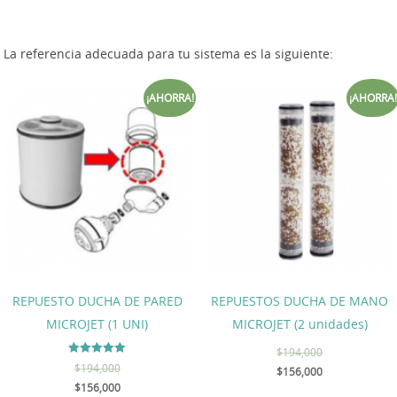
La referencia adecuada para tu sistema es la siguiente:
¡AHORRA!
¡AHORRA!
REPUESTO DUCHA DE PARED
REPUESTOS DUCHA DE MANO
MICROJET (1 UNI)
MICROJET (2 unidades)
$
194,000
Valorado en
$
194,000
$
156,000
5.00
de 5
$
156,000