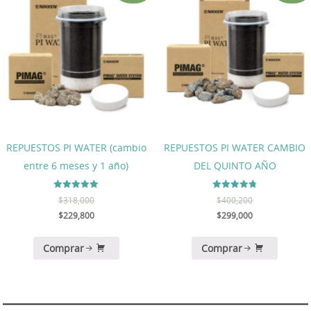
REPUESTOS PI WATER (cambio
REPUESTOS PI WATER CAMBIO
entre 6 meses y 1 año)
DEL QUINTO AÑO
Valorado en
Valorado en
$
318,000
$
400,200
5.00
4.75
de 5
de 5
$
229,800
$
299,000
Comprar
Comprar