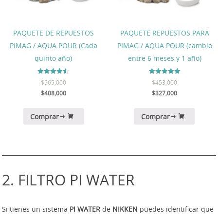
PAQUETE DE REPUESTOS
PAQUETE REPUESTOS PARA
PIMAG / AQUA POUR (Cada
PIMAG / AQUA POUR (cambio
quinto año)
entre 6 meses y 1 año)
Valorado en
Valorado en
$
565,000
$
453,000
4.50
5.00
de 5
de 5
$
408,000
$
327,000
Comprar
Comprar
2. FILTRO PI WATER
Si tienes un sistema
PI WATER
de
NIKKEN
puedes identificar que